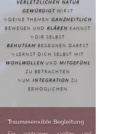
VERLETZLICHEN NATUR
GEWÜRDIGT
WIRST
✨DEINE THEMEN
GANZHEITLICH
BEWEGEN UND
KLÄREN
KANNST
✨DIR SELBST
BEHUTSAM
BEGEGNEN DARFST
✨LERNST DICH SELBST MIT
WOHLWOLLEN
UND
MITGEFÜHL
ZU BETRACHTEN
✨UM
INTEGRATION
ZU
ERMÖGLICHEN
Traumasensible Begleitung
Ein achtsamer, sanfter und