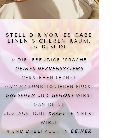
STELL DIR VOR, ES GÄBE
EINEN SICHEREN RAUM,
IN DEM DU
✨ DIE LEBENDIGE SPRACHE
DEINES
NERVENSYSTEMS
VERSTEHEN LERNST
✨NICHT
FUNKTIONIEREN MUSST
✨GESEHEN
UND
GEHÖRT
WIRST
✨AN DEINE
UNGLAUBLICHE
KRAFT
ERINNERT
WIRST
✨UND DABEI AUCH IN
DEINER