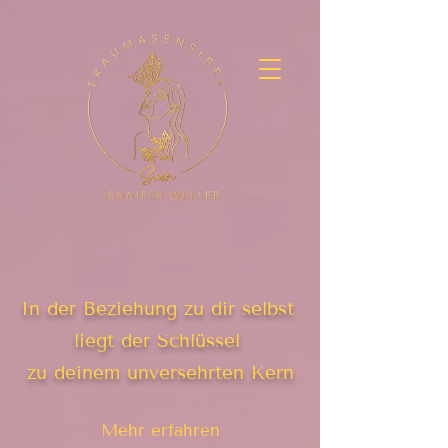
In der Beziehung zu dir selbst
liegt der Schlüssel
zu deinem unversehrten Kern
Mehr erfahren