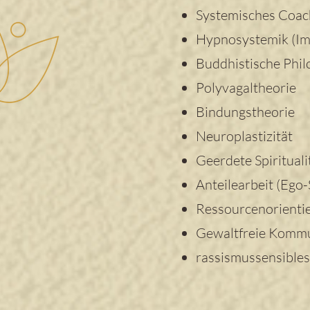
Systemisches Coac
Hypnosystemik (Im
Buddhistische Phil
Polyvagalt
heorie
Bindungstheorie
Neuroplastizität
Geerdete Spirituali
Anteilearbeit (Ego-
Ressourcenorientie
Gewaltfreie Kommu
rassismussensible