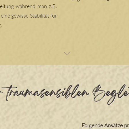
ei
tung während man z.B.
eine gewisse Stabilität für
.
r traumasensiblen Begle
Folgende Ansätze p