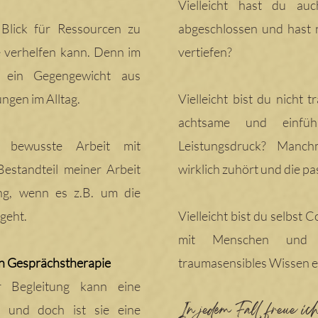
Vielleicht hast du au
Blick für Ressourcen zu
abgeschlossen und hast 
e verhelfen kann. Denn im
vertiefen?
 ein Gegengewicht aus
ngen im Alltag.
Vielleicht bist du nicht 
achtsame und einfüh
 bewusste Arbeit mit
Leistungsdruck? Manchm
Bestandteil meiner Arbeit
wirklich zuhört und die pa
ung, wenn es z.B. um die
geht.
Vielleicht bist du selbst 
mit Menschen und 
en Gesprächstherapie
traumasensibles Wissen 
r Begleitung kann eine
In jedem Fall, freue i
n und doch ist sie eine