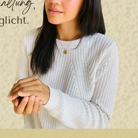
altung
,
licht.