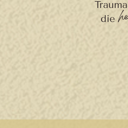
Traumas
h
die