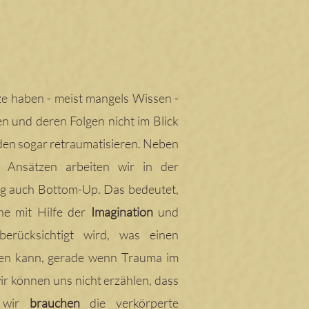
ze haben
- meist mangels Wissen -
n und deren Folgen nicht im Blick
en sogar retraumatisieren.
Neben
Ansätzen arbeiten wir in der
ng auch Bottom-Up.
Das bedeutet,
ne mit Hilfe der
Imagination
und
erücksichtigt wird, was einen
en kann, gerade wenn Trauma im
r können uns nicht erzählen, dass
, wir
brauchen
die verkörperte