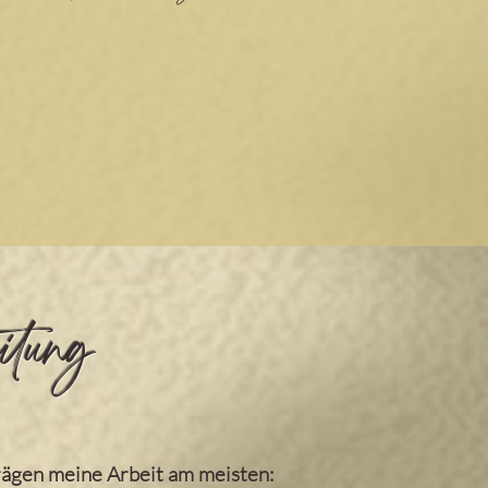
itung
rägen meine Arbeit am meisten: