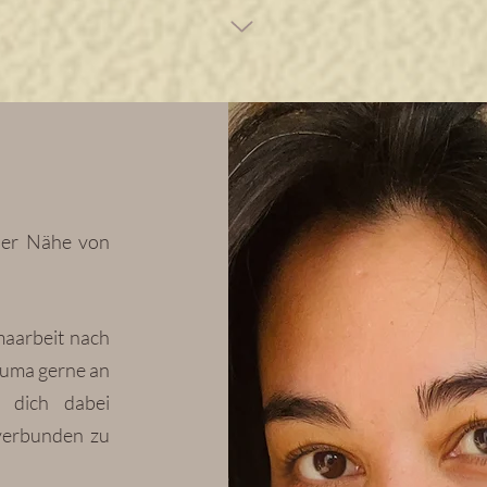
 der Nähe von
maarbeit nach
auma gerne an
 dich dabei
verbunden zu