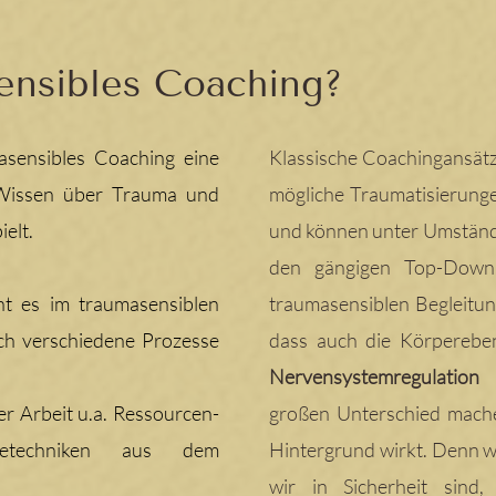
ensibles Coaching?
asensibles Coaching eine
Klassische Coachingansät
 Wissen über Trauma und
mögliche Traumatisierunge
ielt.
und können unter Umständ
den gängigen Top-Down 
ht es im traumasensiblen
traumasensiblen Begleitu
ch verschiedene Prozesse
dass auch die Körperebe
Nervensystemregulation
b
er Arbeit u.a. Ressourcen-
großen Unterschied mach
agetechniken aus dem
Hintergrund wirkt. Denn wi
wir in Sicherheit sind