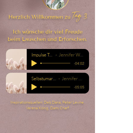
Tag 3
Herzlich Willkommen zu
Ich wünsche dir viel Freude
beim Lauschen und Erforschen.
Impulse Tag 3
Jennifer Weller
-04:02
Selbstumarmung
Jennifer Weller
-05:05
Inspirationsquellen: Deb Dana, Peter Levine,
Verena König, Dami Charf