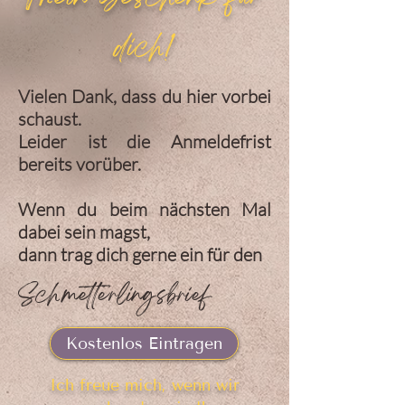
dich!
Vielen Dank, dass du hier vorbei
schaust.
Leider ist die Anmeldefrist
bereits vorüber.
Wenn du beim nächsten Mal
dabei sein magst,
dann trag dich gerne ein für den
Schmetterlingsbrief
Kostenlos Eintragen
Ich freue mich, wenn wir