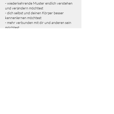
- wiederkehrende Muster endlich verstehen
und verändern möchtest
- dich selbst und deinen Körper besser
kennenlernen möchtest
- mehr verbunden mit dir und anderen sein
möchtest
_______________________________________
Nach Absprache können auch Einzelsessions
gebucht werden. Sprich mich gerne darauf an!
Unter folgendem Link findest du bei Fragen &
Antworten auch mehr Informationen, zur
Buchung von Einzelsessions:
https://www.traumasensibelsein.de/info
Der o.g. Preis wird bei Buchung per Vorkasse
fällig. Es besteht die Möglichkeit zur
Ratenzahlung. Melde dich gerne bei mir, wenn
du eine Ratenzahlung machen möchtest.