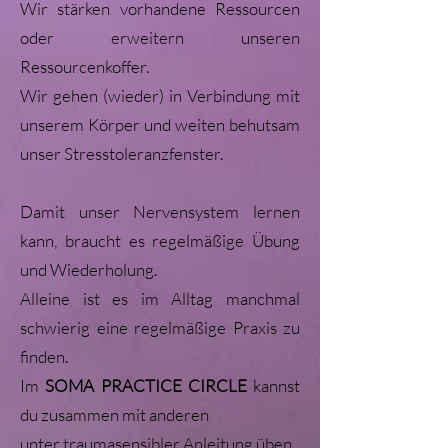
Wir stärken vorhandene Ressourcen
oder erweitern unseren
Ressourcenkoffer.
Wir gehen (wieder) in Verbindung mit
unserem Körper und weiten behutsam
unser Stresstoleranzfenster.
Damit unser Nervensystem lernen
kann, braucht es regelmäßige Übung
und Wiederholung.
Alleine ist es im Alltag manchmal
schwierig eine regelmäßige Praxis zu
finden.
Im
SOMA PRACTICE CIRCLE
kannst
du zusammen mit anderen
unter traumasensibler Anleitung üben.