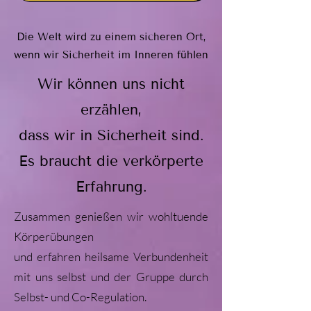
Die Welt wird zu einem sicheren Ort,
wenn wir Sicherheit im Inneren fühlen
Wir können uns nicht
erzählen,
dass wir in Sicherheit sind.
Es braucht die verkörperte
Erfahrung.
Zusammen genießen wir wohltuende
Körperübungen
und erfahren heilsame Verbundenheit
mit uns selbst und der Gruppe durch
Selbst- und Co-Regulation.